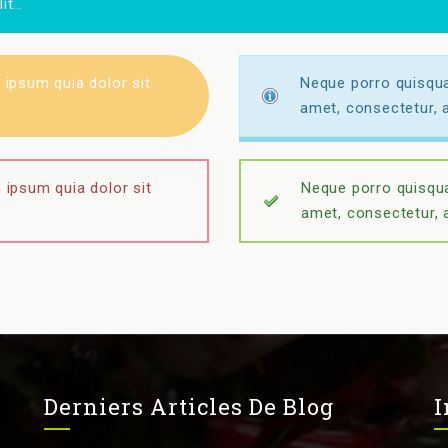
lit…
ipsum quia dolor sit
Neque porro quisqua
amet, consectetur, a
ipsum quia dolor sit
Neque porro quisqua
amet, consectetur, a
Derniers Articles De Blog
I