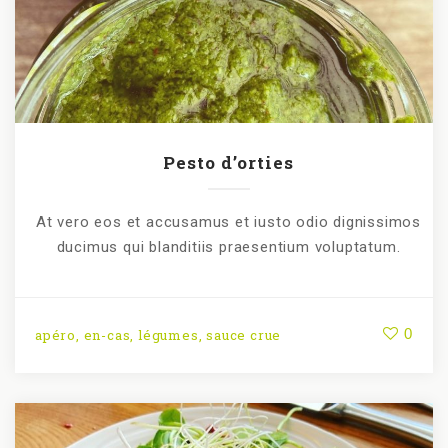
Pesto d’orties
At vero eos et accusamus et iusto odio dignissimos
ducimus qui blanditiis praesentium voluptatum.
0
apéro
,
en-cas
,
légumes
,
sauce crue