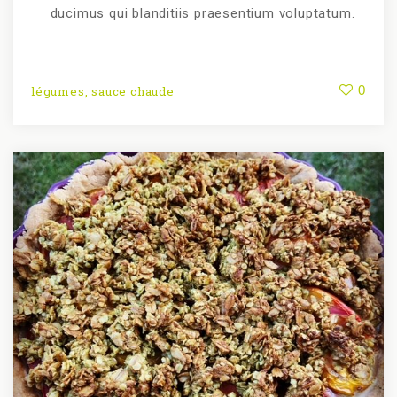
ducimus qui blanditiis praesentium voluptatum.
0
légumes
,
sauce chaude