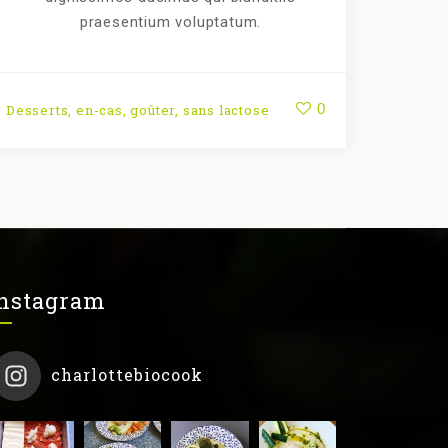
praesentium voluptatum.
0
Desserts
,
en-cas
,
goûter
,
sans lactose
nstagram
charlottebiocook