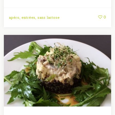
0
apéro
,
entrées
,
sans lactose